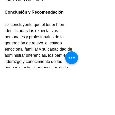
Conclusión y Recomendación
Es concluyente que el tener bien 
identificadas las expectativas 
personales y profesionales de la 
generación de relevo, el estado 
emocional familiar y su capacidad de 
administrar diferencias, los perfiles de 
liderazgo y conocimiento de las 
buenas practicas gerenciales de la 
siguiente generación, así como un 
conjunto órganos del buen gobierno 
corporativo, garantizará una transición 
fluida y exitosa de una familia 
empresaria a la siguiente generación. 
Mas de una década de asistencia a 