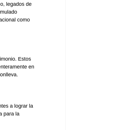
do, legados de 
cumulado 
nacional como 
imonio. Estos 
 enteramente en 
onlleva.
es a lograr la 
a para la 