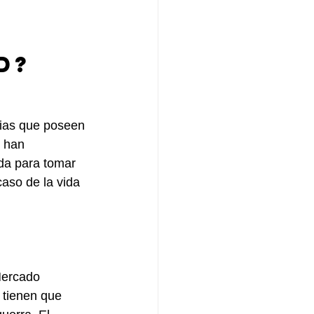
d?
lias que poseen 
 han 
da para tomar 
aso de la vida 
Mercado 
 tienen que 