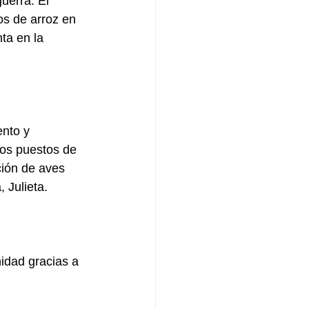
uerra. El 
os de arroz en 
ta en la 
nto y 
os puestos de 
ción de aves 
 Julieta.
nidad gracias a 