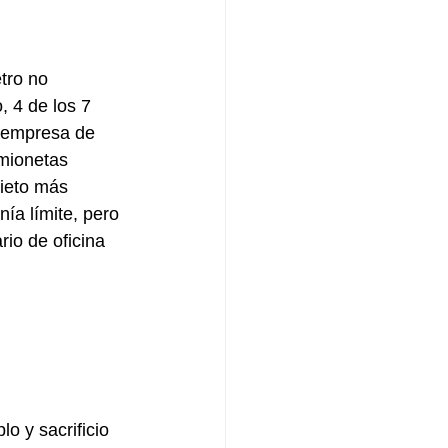
tro no 
 4 de los 7 
a empresa de 
mionetas 
ieto más 
ía límite, pero 
io de oficina 
 y sacrificio 